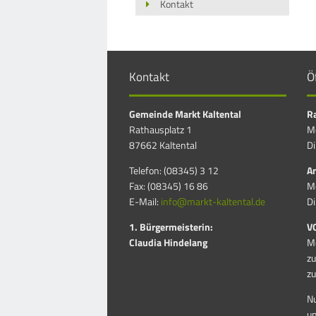
Kontakt
Kontakt
Ö
Gemeinde Markt Kaltental
Ra
Rathausplatz 1
Mo
87662 Kaltental
Di
Telefon: (08345) 3 12
Am
Fax: (08345) 16 86
Mo
E-Mail:
info@markt-kaltental.de
Di
1. Bürgermeisterin:
V
Claudia Hindelang
Mo
zu
zu
Nu
u