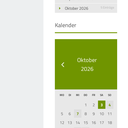
Oktober 2026
5 Einträge
Kalender
Oktober
2026
MO
DI
MI
DO
FR
SA
SO
1
2
3
4
5
6
7
8
9
10
11
12
13
14
15
16
17
18